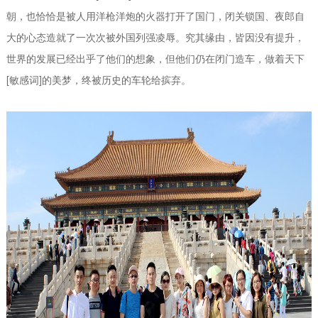
朝，也恰恰是被人用洋枪洋炮的火器打开了国门，闭关锁国、夜郎自
大的心态造就了一次次被外国列强凌辱。究其缘由，皆因没有提升，
世界的发展已经出乎了他们的想象，但他们仍在闭门造车，做着天下
[敏感词]的美梦，终被历史的车轮给摈弃。