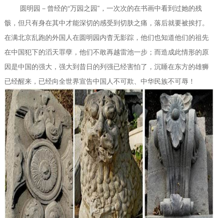
圆明园－曾经的“万园之园”，一次次的在书画中看到过她的残
骸，但只有身在其中才能深切的感受到切肤之痛，落后就要被挨打。
在满北京乱跑的外国人在圆明园内杳无影踪，他们也知道他们的祖先
在中国犯下的滔天罪孽，他们不敢再越雷池一步；而造成此情形的原
因是中国的强大，强大到昔日的列强已经害怕了，沉睡在东方的雄狮
已经醒来，已经向全世界宣告中国人不可欺、中华民族不可辱！