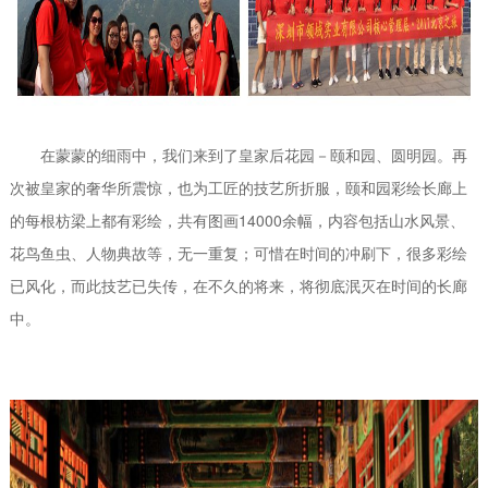
在蒙蒙的细雨中，我们来到了皇家后花园－颐和园、圆明园。再
次被皇家的奢华所震惊，也为工匠的技艺所折服，颐和园彩绘长廊上
的每根枋梁上都有彩绘，共有图画14000余幅，内容包括山水风景、
花鸟鱼虫、人物典故等，无一重复；可惜在时间的冲刷下，很多彩绘
已风化，而此技艺已失传，在不久的将来，将彻底泯灭在时间的长廊
中。