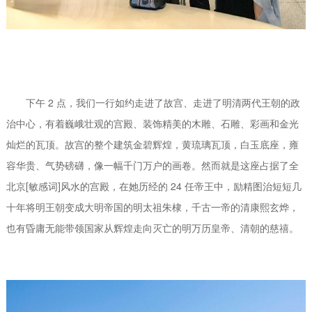
下午 2 点，我们一行如约走进了故宫、走进了明清两代王朝的政
治中心，有着巍峨壮观的宫殿、装饰精美的木雕、石雕、彩画和金光
灿烂的瓦顶。故宫的整个建筑金碧辉煌，黄琉璃瓦顶，白玉底座，雍
容华贵、气势磅礴，像一幅千门万户的画卷。然而就是这座占据了全
北京[敏感词]风水的宫殿，在她历经的 24 任帝王中，励精图治短短几
十年将明王朝变成大明帝国的明太祖朱棣，千古一帝的清康熙玄烨，
也有昏庸无能带领国家从辉煌走向灭亡的明万历皇帝、清朝的慈禧。