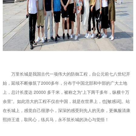
万里长城是我国古代一项伟大的防御工程，自公元前七八世纪开
始，延续不断修筑了2000多年，分布于中国北部和中部的广大土地
上，总计长度达 20000 多千米，被称之为“上下两千多年，纵横十万
余里”。如此浩大的工程不仅在中国，就是在世界上，也[敏感词]。站
在长城上，感觉自己很渺小，深深的感受到先人的无奈，更佩服清康
熙持王道，取民心，练兵马，永不筑长城的决心与觉悟！