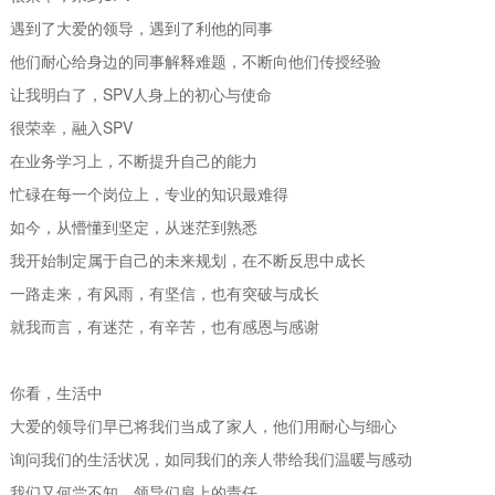
遇到了大爱的领导，遇到了利他的同事
他们耐心给身边的同事解释难题，不断向他们传授经验
让我明白了，SPV人身上的初心与使命
很荣幸，融入SPV
在业务学习上，不断提升自己的能力
忙碌在每一个岗位上，专业的知识最难得
如今，从懵懂到坚定，从迷茫到熟悉
我开始制定属于自己的未来规划，在不断反思中成长
一路走来，有风雨，有坚信，也有突破与成长
就我而言，有迷茫，有辛苦，也有感恩与感谢
你看，生活中
大爱的领导们早已将我们当成了家人，他们用耐心与细心
询问我们的生活状况，如同我们的亲人带给我们温暖与感动
我们又何尝不知，领导们肩上的责任