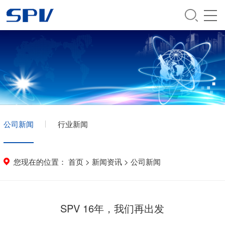
公司新闻
行业新闻
您现在的位置：
首页
>
新闻资讯
>
公司新闻
SPV 16年，我们再出发