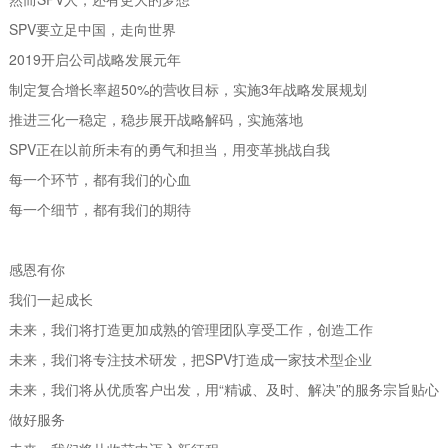
SPV要立足中国，走向世界
2019开启公司战略发展元年
制定复合增长率超50%的营收目标，实施3年战略发展规划
推进三化一稳定，稳步展开战略解码，实施落地
SPV正在以前所未有的勇气和担当，用变革挑战自我
每一个环节，都有我们的心血
每一个细节，都有我们的期待
感恩有你
我们一起成长
未来，我们将打造更加成熟的管理团队享受工作，创造工作
未来，我们将专注技术研发，把SPV打造成一家技术型企业
未来，我们将从优质客户出发，用“精诚、及时、解决”的服务宗旨贴心
做好服务