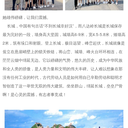
她雄伟磅礴，让我们震撼。
长城，中国有句古话“不到长城非好汉”，而八达岭长城是长城保存
最为完好的一段，墙身高大坚固，城墙高6-9米，宽4.5-5.8米，矮墙高
2米，筑有垛口和射眼。登上长城，极目远望，峰峦起伏，长城就像是
耸立在悬崖峭壁上的锁关铁链，将山峦、城墙、峰火台环环相连，在
茫茫云烟中绵延无边。它以磅礴的气势，悠久的历史，成为中华民族
和全人类的骄傲，是人类力量和文明的伟大丰碑。让人难以想象在那
没有任何工业的时代，古代劳动人员是如何用自已辛勤劳动和聪明才
智创造了这一举世无双的伟大建筑。坐坐群山，绵延长城，垒垒尸骨
啊！是心灵的震撼，有志者事竞成！