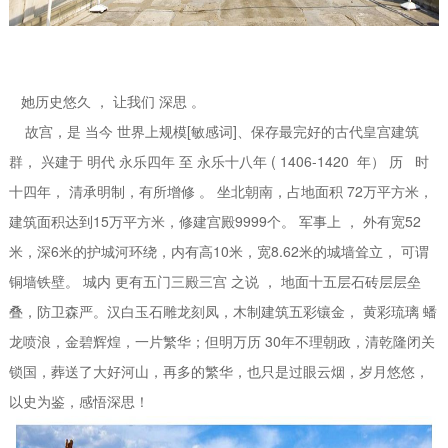
她历史悠久 ， 让我们 深思 。
故宫，是 当今 世界上规模[敏感词]、保存最完好的古代皇宫建筑
群， 兴建于 明代 永乐四年 至 永乐十八年 ( 1406-1420 年） 历 时
十四年， 清承明制，有所增修 。 坐北朝南，占地面积 72万平方米，
建筑面积达到15万平方米，修建宫殿9999个。 军事上 ， 外有宽52
米，深6米的护城河环绕，内有高10米，宽8.62米的城墙耸立， 可谓
铜墙铁壁。 城内 更有五门三殿三宫 之说 ， 地面十五层石砖层层垒
叠，防卫森严。汉白玉石雕龙刻凤，木制建筑五彩镶金， 黄彩琉璃 蟠
龙喷浪，金碧辉煌，一片繁华；但明万历 30年不理朝政，清乾隆闭关
锁国，葬送了大好河山，再多的繁华，也只是过眼云烟，岁月悠悠，
以史为鉴，感悟深思！