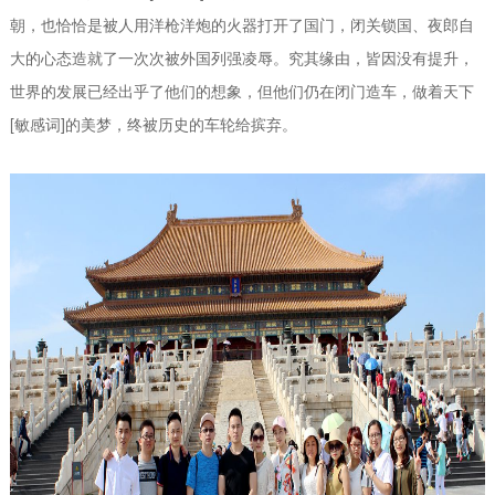
朝，也恰恰是被人用洋枪洋炮的火器打开了国门，闭关锁国、夜郎自
大的心态造就了一次次被外国列强凌辱。究其缘由，皆因没有提升，
世界的发展已经出乎了他们的想象，但他们仍在闭门造车，做着天下
[敏感词]的美梦，终被历史的车轮给摈弃。