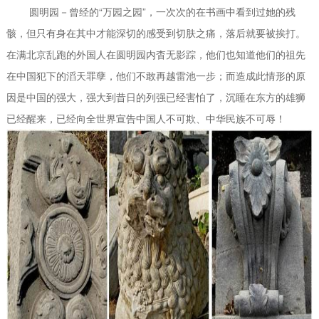
圆明园－曾经的“万园之园”，一次次的在书画中看到过她的残
骸，但只有身在其中才能深切的感受到切肤之痛，落后就要被挨打。
在满北京乱跑的外国人在圆明园内杳无影踪，他们也知道他们的祖先
在中国犯下的滔天罪孽，他们不敢再越雷池一步；而造成此情形的原
因是中国的强大，强大到昔日的列强已经害怕了，沉睡在东方的雄狮
已经醒来，已经向全世界宣告中国人不可欺、中华民族不可辱！