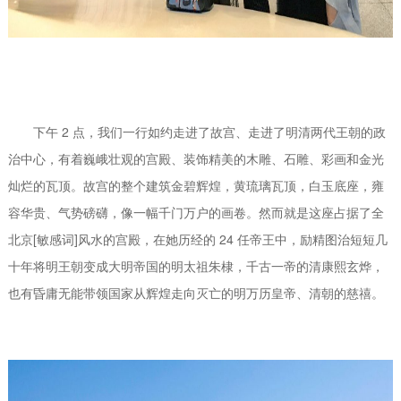
下午 2 点，我们一行如约走进了故宫、走进了明清两代王朝的政
治中心，有着巍峨壮观的宫殿、装饰精美的木雕、石雕、彩画和金光
灿烂的瓦顶。故宫的整个建筑金碧辉煌，黄琉璃瓦顶，白玉底座，雍
容华贵、气势磅礴，像一幅千门万户的画卷。然而就是这座占据了全
北京[敏感词]风水的宫殿，在她历经的 24 任帝王中，励精图治短短几
十年将明王朝变成大明帝国的明太祖朱棣，千古一帝的清康熙玄烨，
也有昏庸无能带领国家从辉煌走向灭亡的明万历皇帝、清朝的慈禧。