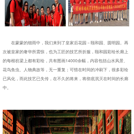
在蒙蒙的细雨中，我们来到了皇家后花园－颐和园、圆明园。再
次被皇家的奢华所震惊，也为工匠的技艺所折服，颐和园彩绘长廊上
的每根枋梁上都有彩绘，共有图画14000余幅，内容包括山水风景、
花鸟鱼虫、人物典故等，无一重复；可惜在时间的冲刷下，很多彩绘
已风化，而此技艺已失传，在不久的将来，将彻底泯灭在时间的长廊
中。