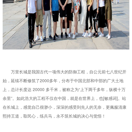
万里长城是我国古代一项伟大的防御工程，自公元前七八世纪开
始，延续不断修筑了2000多年，分布于中国北部和中部的广大土地
上，总计长度达 20000 多千米，被称之为“上下两千多年，纵横十万
余里”。如此浩大的工程不仅在中国，就是在世界上，也[敏感词]。站
在长城上，感觉自己很渺小，深深的感受到先人的无奈，更佩服清康
熙持王道，取民心，练兵马，永不筑长城的决心与觉悟！