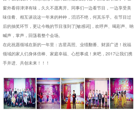
窗外看得津津有味，久久不愿离开。同事们一边看节目，一边享受美
味佳肴、相互谈说这一年来的种种，滔滔不绝，何其乐乎。在节目过
后的抽奖环节，更让今晚的节目涨到了[敏感词]，欢呼声、喝彩声、呐
喊声，掌声，回荡着整个会场。
在此祝愿领域在新的一年里：吉星高照、业绩翻番、财源广进！祝福
领域的家人们身体倍棒、家庭幸福、心想事成！来吧，2017让我们携
手并进、共创未来！！！