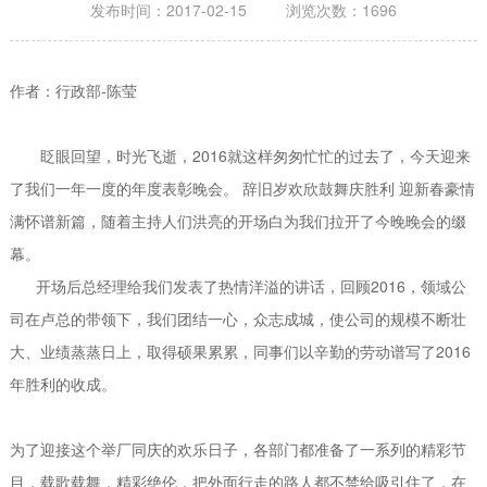
发布时间：2017-02-15 浏览次数：1696
作者：行政部-陈莹
眨眼回望，时光飞逝，2016就这样匆匆忙忙的过去了，今天迎来
了我们一年一度的年度表彰晚会。 辞旧岁欢欣鼓舞庆胜利 迎新春豪情
满怀谱新篇，随着主持人们洪亮的开场白为我们拉开了今晚晚会的缀
幕。
开场后总经理给我们发表了热情洋溢的讲话，回顾2016，领域公
司在卢总的带领下，我们团结一心，众志成城，使公司的规模不断壮
大、业绩蒸蒸日上，取得硕果累累，同事们以辛勤的劳动谱写了2016
年胜利的收成。
为了迎接这个举厂同庆的欢乐日子，各部门都准备了一系列的精彩节
目，载歌载舞，精彩绝伦，把外面行走的路人都不禁给吸引住了，在